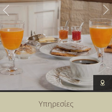
ΒΡΕ
Υπηρεσίες