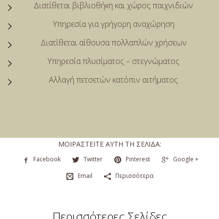
Διατίθεται βιβλιοθήκη και χώρος παιχνιδιών
Υπηρεσία για γρήγορη αναχώρηση
Διατίθεται αίθουσα πολλαπλών χρήσεων
Υπηρεσία πλυσίματος – στεγνώματος
Αλλαγή πετσετών κατόπιν αιτήματος
ΜΟΙΡΑΣΤΕΊΤΕ ΑΥΤΉ ΤΗ ΣΕΛΊΔΑ:
Facebook
Twitter
Pinterest
Google +
Email
Περισσότερα
Περισσότερες Σελίδες