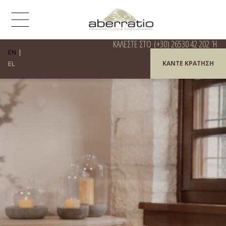
ΚΑΛΈΣΤΕ ΣΤΟ
(+30) 26530 42 202
Ή
EN
EL
ΚΆΝΤΕ ΚΡΆΤΗΣΗ