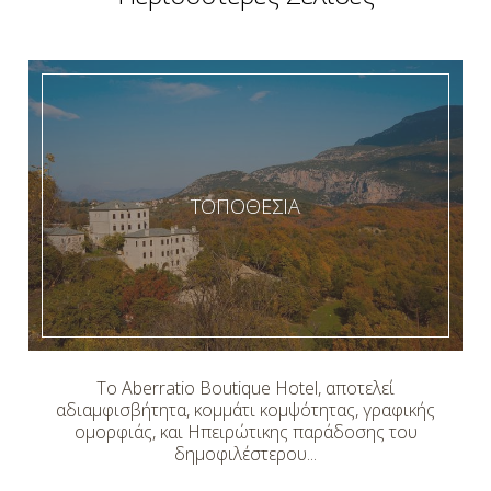
ΤΟΠΟΘΕΣΊΑ
Το Aberratio Boutique Hotel, αποτελεί
αδιαμφισβήτητα, κομμάτι κομψότητας, γραφικής
ομορφιάς, και Ηπειρώτικης παράδοσης του
δημοφιλέστερου...